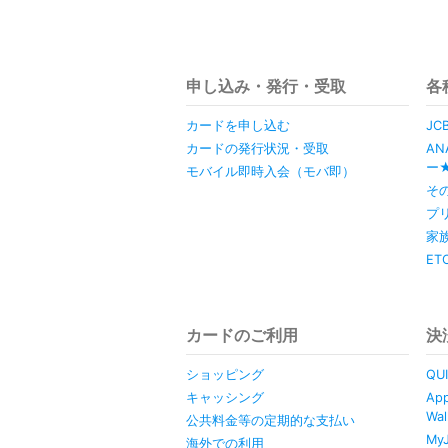
申し込み・発行・受取
各
カードを申し込む
J
カードの発行状況・受取
A
ー
モバイル即時入会（モバ即）
そ
プ
家
ET
カードのご利用
決
ショッピング
QU
キャッシング
Ap
Wal
公共料金等の定期的な支払い
My
海外での利用