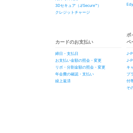
Ed
3Dセキュア（J/Secure™）
クレジットチャージ
ポ
カードのお支払い
ペ
締日・支払日
J-
お支払い金額の照会・変更
J-
リボ・分割金額の照会・変更
キ
年会費の確認・支払い
プ
繰上返済
付
そ