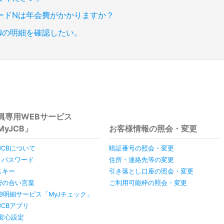
カードNは年会費がかかりますか？
Nの明細を確認したい。
員専用WEBサービス
MyJCB」
お客様情報の照会・変更
JCBについて
暗証番号の照会・変更
D・パスワード
住所・連絡先等の変更
スキー
引き落とし口座の照会・変更
密の合い言葉
ご利用可能枠の照会・変更
EB明細サービス「MyJチェック」
JCBアプリ
y安心設定