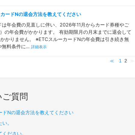
ルーカードNの退会方法を教えてください
ドは年会費の見直しに伴い、2026年11月からカード券種やご
込）の年会費がかかります。 有効期限月の月末までに退会して
かかりません。 ※ETCスルーカードNの年会費は引き続き無
無料条件に...
詳細表示
≪
1
2
≫
いご質問
カードNの退会方法を教えてください
たい。
てください。