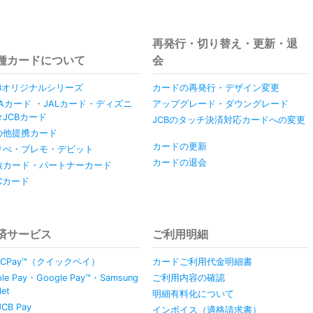
再発行・切り替え・更新・退
種カードについて
会
CBオリジナルシリーズ
カードの再発行・デザイン変更
NAカード ・JALカード・ディズニ
アップグレード・ダウングレード
★JCBカード
JCBのタッチ決済対応カードへの変更
の他提携カード
カードの更新
リぺ・プレモ・デビット
カードの退会
族カード・パートナーカード
Cカード
済サービス
ご利用明細
ICPay™（クイックペイ）
カードご利用代金明細書
ple Pay・Google Pay™・Samsung
ご利用内容の確認
let
明細有料化について
JCB Pay
インボイス（適格請求書）