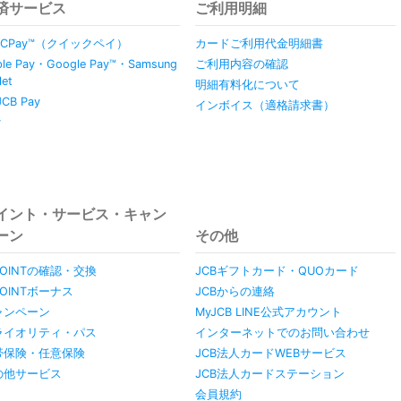
済サービス
ご利用明細
ICPay™（クイックペイ）
カードご利用代金明細書
ple Pay・Google Pay™・Samsung
ご利用内容の確認
let
明細有料化について
JCB Pay
インボイス（適格請求書）
y
イント・サービス・キャン
ーン
その他
POINTの確認・交換
JCBギフトカード・QUOカード
POINTボーナス
JCBからの連絡
ャンペーン
MyJCB LINE公式アカウント
ライオリティ・パス
インターネットでのお問い合わせ
帯保険・任意保険
JCB法人カードWEBサービス
の他サービス
JCB法人カードステーション
会員規約