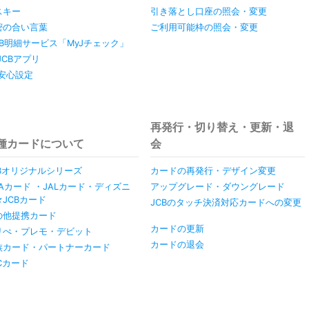
スキー
引き落とし口座の照会・変更
密の合い言葉
ご利用可能枠の照会・変更
EB明細サービス「MyJチェック」
JCBアプリ
y安心設定
再発行・切り替え・更新・退
種カードについて
会
CBオリジナルシリーズ
カードの再発行・デザイン変更
NAカード ・JALカード・ディズニ
アップグレード・ダウングレード
★JCBカード
JCBのタッチ決済対応カードへの変更
の他提携カード
カードの更新
リぺ・プレモ・デビット
カードの退会
族カード・パートナーカード
Cカード