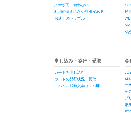
入金が間に合わない
パ
利用の覚えのない請求がある
秘
お店とのトラブル
W
My
M
申し込み・発行・受取
各
カードを申し込む
J
カードの発行状況・受取
A
ー
モバイル即時入会（モバ即）
そ
プ
家
ET