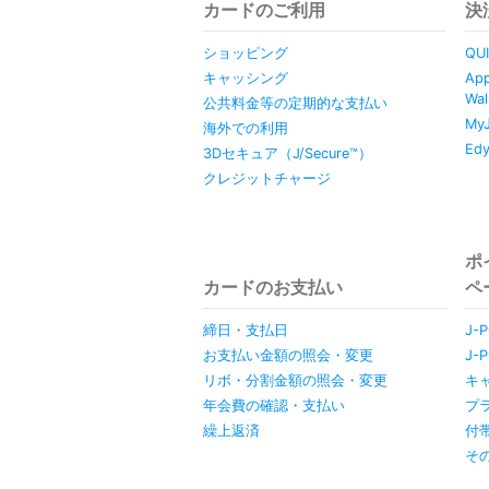
カードのご利用
決
ショッピング
QU
キャッシング
Ap
Wal
公共料金等の定期的な支払い
My
海外での利用
Ed
3Dセキュア（J/Secure™）
クレジットチャージ
ポ
カードのお支払い
ペ
締日・支払日
J-
お支払い金額の照会・変更
J-
リボ・分割金額の照会・変更
キ
年会費の確認・支払い
プ
繰上返済
付
そ