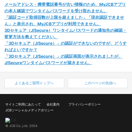
メールアドレス・携帯電話番号が古い情報のため、MyJCBアプリ
の本人確認でワンタイムパスワードを受け取れません。
「認証コード取得回数が上限を超えました」「現在認証できませ
ん」と表示され、MyJCBアプリが利用できません。
3Dセキュア（J/Secure）ワンタイムパスワードの通知先の確認・
変更方法を教えてください。
「3Dセキュア（J/Secure）」の認証ができないのですが、どうす
ればよいですか？
「3Dセキュア（J/Secure）」の認証画面が表示されましたが、
J/Secureワンタイムパスワードが届きません。
よくあるご質問トップへ
このページの先頭へ
サイトご利用にあたって
会社案内
プライバシーポリシー
JCBソーシャルメディアポリシー
© JCB Co.,Ltd. 2004