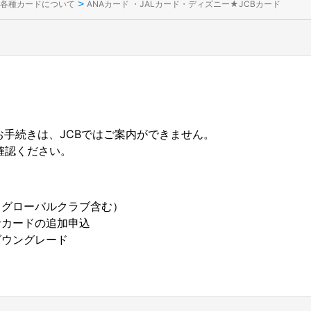
>
各種カードについて
ANAカード ・JALカード・ディズニー★JCBカード
下お手続きは、JCBではご案内ができません。
確認ください。
（グローバルクラブ含む）
者カードの追加申込
ダウングレード