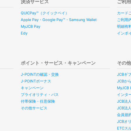
決済サービス
ご利
QUICPay™（クイックペイ）
カード
Apple Pay・Google Pay™・Samsung Wallet
ご利用
MyJCB Pay
明細有
Edy
インボ
ポイント・サービス・キャンペーン
その
J-POINTの確認・交換
JCBギ
J-POINTボーナス
JCBか
キャンペーン
MyJC
プライオリティ・パス
インタ
付帯保険・任意保険
JCB法
その他サービス
JCB法
会員規
JCBオ
ETC