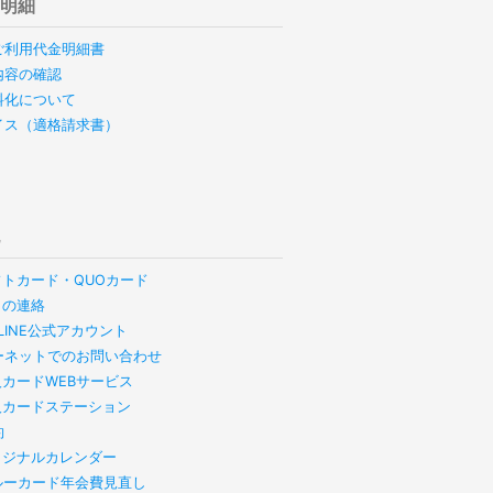
用明細
ご利用代金明細書
内容の確認
料化について
イス（適格請求書）
他
フトカード・QUOカード
らの連絡
B LINE公式アカウント
ーネットでのお問い合わせ
人カードWEBサービス
人カードステーション
約
リジナルカレンダー
スルーカード年会費見直し