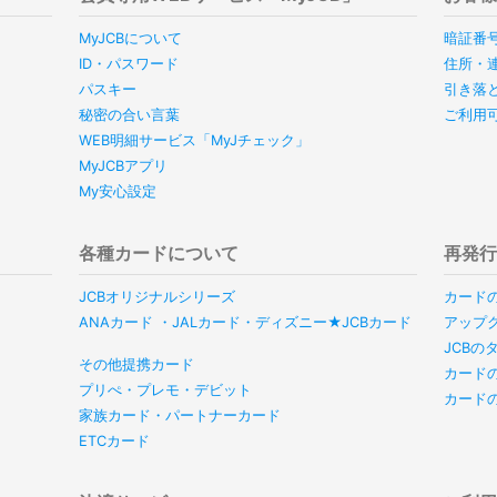
MyJCBについて
暗証番
ID・パスワード
住所・
パスキー
引き落
秘密の合い言葉
ご利用
WEB明細サービス「MyJチェック」
MyJCBアプリ
My安心設定
各種カードについて
再発
JCBオリジナルシリーズ
カード
ANAカード ・JALカード・ディズニー★JCBカード
アップ
JCB
その他提携カード
カード
プリぺ・プレモ・デビット
カード
家族カード・パートナーカード
ETCカード