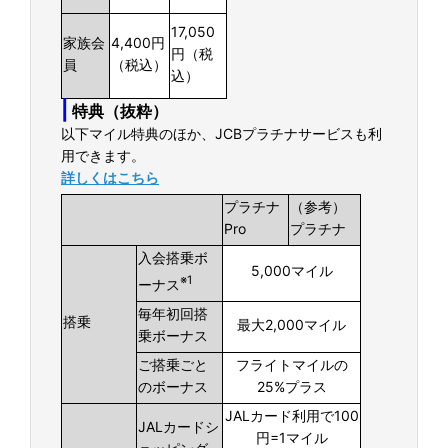
17,050
家族会
4,400円
円（税
員
（税込）
込）
|
特典（抜粋）
以下マイル特典のほか、JCBプラチナサービスも利
用できます。
詳しくはこちら
プラチナ
（参考）
Pro
プラチナ
入会搭乗ボ
5,000マイル
※1
ーナス
毎年初回搭
搭乗
最大2,000マイル
乗ボーナス
ご搭乗ごと
フライトマイルの
のボーナス
25%プラス
JALカード利用で100
JALカードシ
円=1マイル