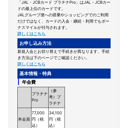
「JAL・JCBカード プラチナPro」はJAL・JCBカー
ドの最上位のカードです。
JALグループ便への搭乗やショッピングでのご利用
だけではなく、カードの入会・継続・利用でもボー
ナスマイルが付与されます。
詳しくはこちら
お申し込み方法
新規入会とお切り替えで手続きが異なります。手続
き方法は下のページでご確認ください。
詳しくはこちら
基本情報・特典
|
年会費
（参
プラチナ
考）プ
Pro
ラチナ
77,000
34,100
本会員
円（税
円（税
込）
込）