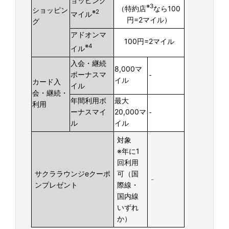
ョッピング
※3
（特約店
なら100
ショッピン
※2
マイル
円=2マイル）
グ
アドオンマ
100円=2マイル
※4
イル
入会・継続
8,000マ
ボーナスマ
-
イル
カード入
イル
会・継続・
年間利用ボ
最大
利用
ーナスマイ
20,000マ
-
ル
イル
対象
※年に1
回利用
サクララウンジeクーポ
可（国
-
ンプレゼント
際線・
国内線
いずれ
か）