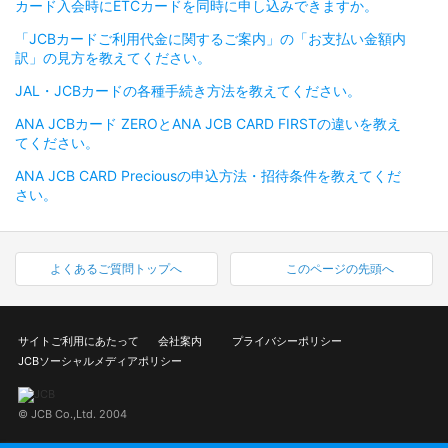
カード入会時にETCカードを同時に申し込みできますか。
「JCBカードご利用代金に関するご案内」の「お支払い金額内
訳」の見方を教えてください。
JAL・JCBカードの各種手続き方法を教えてください。
ANA JCBカード ZEROとANA JCB CARD FIRSTの違いを教え
てください。
ANA JCB CARD Preciousの申込方法・招待条件を教えてくだ
さい。
よくあるご質問トップへ
このページの先頭へ
サイトご利用にあたって
会社案内
プライバシーポリシー
JCBソーシャルメディアポリシー
© JCB Co.,Ltd. 2004