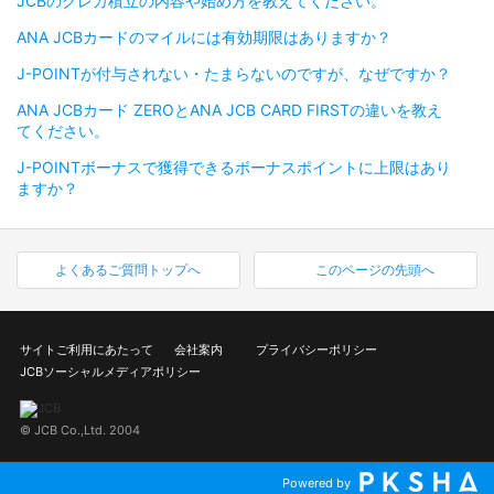
JCBのクレカ積立の内容や始め方を教えてください。
ANA JCBカードのマイルには有効期限はありますか？
J-POINTが付与されない・たまらないのですが、なぜですか？
ANA JCBカード ZEROとANA JCB CARD FIRSTの違いを教え
てください。
J-POINTボーナスで獲得できるボーナスポイントに上限はあり
ますか？
よくあるご質問トップへ
このページの先頭へ
サイトご利用にあたって
会社案内
プライバシーポリシー
JCBソーシャルメディアポリシー
© JCB Co.,Ltd. 2004
Powered by