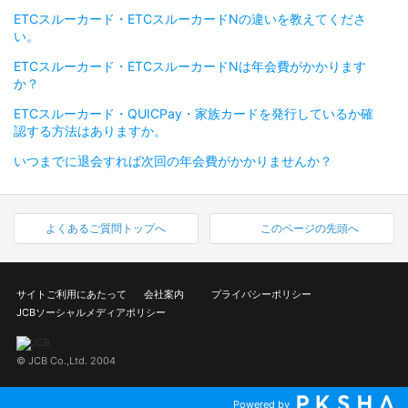
ETCスルーカード・ETCスルーカードNの違いを教えてくださ
い。
ETCスルーカード・ETCスルーカードNは年会費がかかります
か？
ETCスルーカード・QUICPay・家族カードを発行しているか確
認する方法はありますか。
いつまでに退会すれば次回の年会費がかかりませんか？
よくあるご質問トップへ
このページの先頭へ
サイトご利用にあたって
会社案内
プライバシーポリシー
JCBソーシャルメディアポリシー
© JCB Co.,Ltd. 2004
Powered by