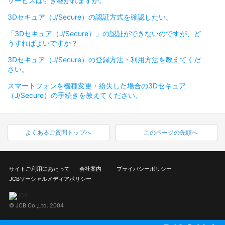
サービスは引き継がれますか。
3Dセキュア（J/Secure）の認証方式を確認したい。
「3Dセキュア（J/Secure）」の認証ができないのですが、ど
うすればよいですか？
3Dセキュア（J/Secure）の登録方法・利用方法を教えてくだ
さい。
スマートフォンを機種変更・紛失した場合の3Dセキュア
（J/Secure）の手続きを教えてください。
よくあるご質問トップへ
このページの先頭へ
サイトご利用にあたって
会社案内
プライバシーポリシー
JCBソーシャルメディアポリシー
© JCB Co.,Ltd. 2004