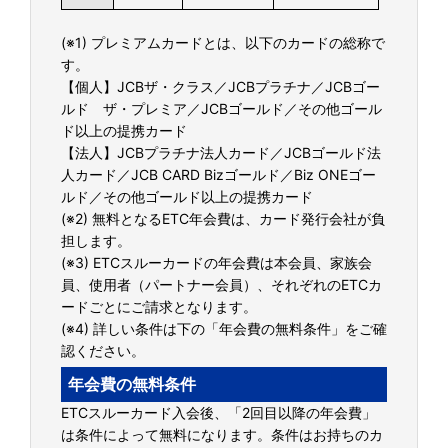
(※1) プレミアムカードとは、以下のカードの総称で
す。
【個人】JCBザ・クラス／JCBプラチナ／JCBゴー
ルド ザ・プレミア／JCBゴールド／その他ゴール
ド以上の提携カード
【法人】JCBプラチナ法人カード／JCBゴールド法
人カード／JCB CARD Bizゴールド／Biz ONEゴー
ルド／その他ゴールド以上の提携カード
(※2) 無料となるETC年会費は、カード発行会社が負
担します。
(※3) ETCスルーカードの年会費は本会員、家族会
員、使用者（パートナー会員）、それぞれのETCカ
ードごとにご請求となります。
(※4) 詳しい条件は下の「年会費の無料条件」をご確
認ください。
年会費の無料条件
ETCスルーカード入会後、「2回目以降の年会費」
は条件によって無料になります。条件はお持ちのカ