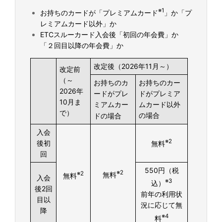
※1
お持ちのカードが「プレミアムカード
」か「プ
レミアムカード以外」か
ETCスルーカード入会後「初回の年会費」か
「２回目以降の年会費」か
改定後（2026年11月～）
改定前
（～
お持ちのカ
お持ちのカー
2026年
ードがプレ
ドがプレミア
10月ま
ミアムカー
ムカード以外
で）
の場合
の場合
ド
入会
※2
後初
無料
回
550円（税
※2
※2
無料
無料
入会
※3
込）
後2回
前年の利用状
目以
況に応じて無
降
※4
料