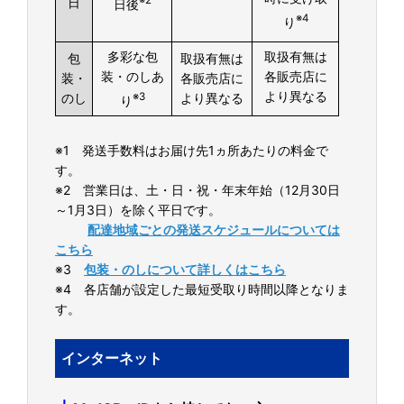
※2
日
日後
※4
り
多彩な包
取扱
有無は
包
取扱有無は
装・のしあ
各販売店に
装・
各販売店に
より異なる
のし
※3
より異なる
り
※1 発送手数料はお届け先1ヵ所あたりの料金で
す。
※2 営業日は、土・日・祝・年末年始（12月30日
～1月3日）を除く平日です。
配達地域ごとの発送スケジュールについては
こちら
※3
包装・のしについて詳しくはこちら
※4 各店舗が設定した最短受取り時間以降となりま
す。
インターネット