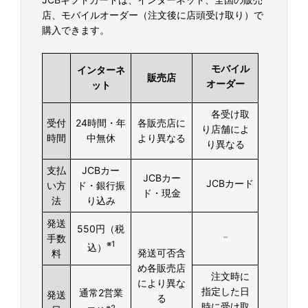
店、モバイルオーダー（注文後に店頭受け取り）で
購入できます。
モバイル
インターネ
販売店
オーダー
ット
各受け取
受付
24時間・年
各販売店に
り店舗に
よ
時間
中無休
より異なる
り異なる
支払
JCBカー
JCBカー
JCBカード
い方
ド・銀行振
ド・現金
法
り込み
発送
550円（税
－
手数
※1
込）
発送可否含
料
め各販売店
注文時に
により異な
指定した日
通常2営業
発送
る
時に受け取