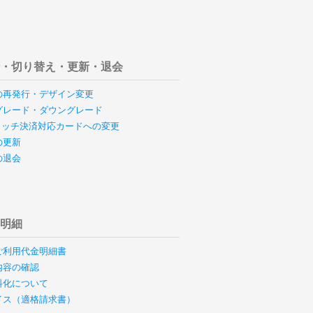
行・切り替え・更新・退会
の再発行・デザイン変更
グレード・ダウングレード
のタッチ決済対応カードへの変更
の更新
の退会
用明細
ご利用代金明細書
内容の確認
料化について
イス（適格請求書）