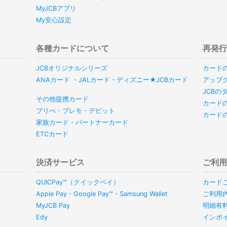
MyJCBアプリ
My安心設定
各種カードについて
再発
JCBオリジナルシリーズ
カード
ANAカード ・JALカード・ディズニー★JCBカード
アップ
JCB
その他提携カード
カード
プリぺ・プレモ・デビット
カード
家族カード・パートナーカード
ETCカード
決済サービス
ご利
QUICPay™（クイックペイ）
カード
Apple Pay・Google Pay™・Samsung Wallet
ご利用
MyJCB Pay
明細有
Edy
インボ