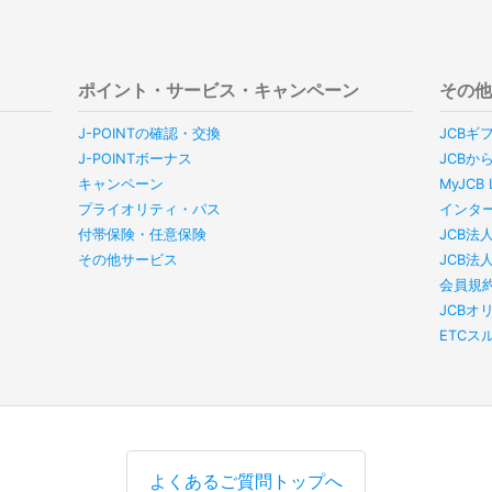
ポイント・サービス・キャンペーン
その
J-POINTの確認・交換
JCBギ
J-POINTボーナス
JCBか
キャンペーン
MyJC
プライオリティ・パス
インタ
付帯保険・任意保険
JCB法
その他サービス
JCB法
会員規
JCBオ
ETC
よくあるご質問トップへ