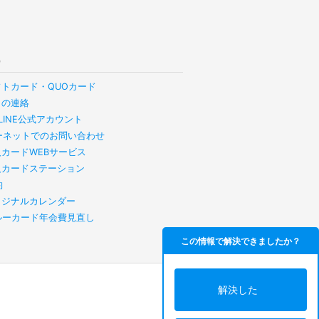
他
フトカード・QUOカード
らの連絡
B LINE公式アカウント
ーネットでのお問い合わせ
人カードWEBサービス
人カードステーション
約
リジナルカレンダー
スルーカード年会費見直し
この情報で解決できましたか？
解決した