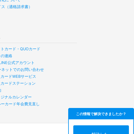
イス（適格請求書）
他
フトカード・QUOカード
らの連絡
B LINE公式アカウント
ーネットでのお問い合わせ
人カードWEBサービス
人カードステーション
約
リジナルカレンダー
スルーカード年会費見直し
この情報で解決できましたか？