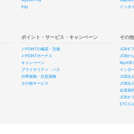
Edy
インボ
ポイント・サービス・キャンペーン
その
J-POINTの確認・交換
JCBギ
J-POINTボーナス
JCBか
キャンペーン
MyJC
プライオリティ・パス
インタ
付帯保険・任意保険
JCB法
その他サービス
JCB法
会員規
JCBオ
ETC