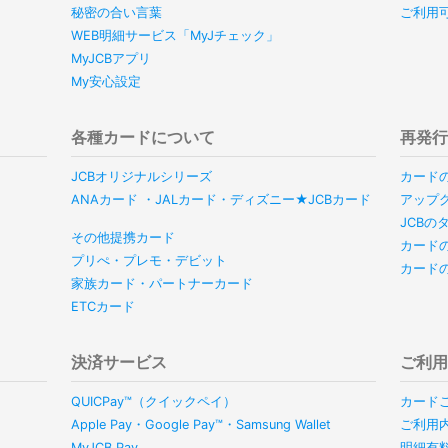
秘密の合い言葉
ご利用
WEB明細サービス「MyJチェック」
MyJCBアプリ
My安心設定
各種カードについて
再発
JCBオリジナルシリーズ
カード
ANAカード ・JALカード・ディズニー★JCBカード
アップ
JCB
その他提携カード
カード
プリぺ・プレモ・デビット
カード
家族カード・パートナーカード
ETCカード
決済サービス
ご利
QUICPay™（クイックペイ）
カード
Apple Pay・Google Pay™・Samsung Wallet
ご利用
MyJCB Pay
明細有