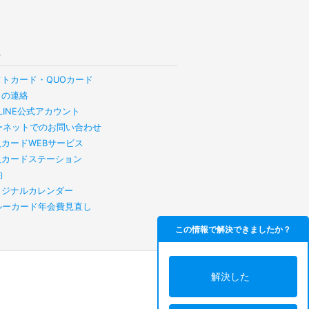
他
フトカード・QUOカード
らの連絡
B LINE公式アカウント
ーネットでのお問い合わせ
人カードWEBサービス
人カードステーション
約
リジナルカレンダー
スルーカード年会費見直し
この情報で解決できましたか？
解決した