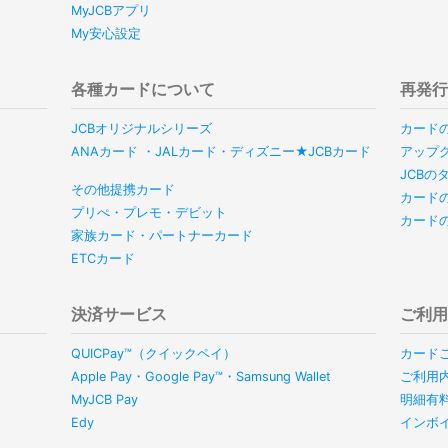
MyJCBアプリ
My安心設定
各種カードについて
再発
JCBオリジナルシリーズ
カード
ANAカード ・JALカード・ディズニー★JCBカード
アップ
JCB
その他提携カード
カード
プリぺ・プレモ・デビット
カード
家族カード・パートナーカード
ETCカード
決済サービス
ご利
QUICPay™（クイックペイ）
カード
Apple Pay・Google Pay™・Samsung Wallet
ご利用
MyJCB Pay
明細有
Edy
インボ