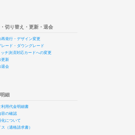
行・切り替え・更新・退会
の再発行・デザイン変更
グレード・ダウングレード
のタッチ決済対応カードへの変更
の更新
の退会
用明細
ご利用代金明細書
内容の確認
料化について
イス（適格請求書）