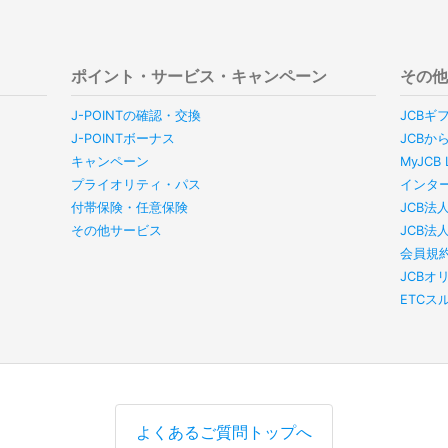
ポイント・サービス・キャンペーン
その
J-POINTの確認・交換
JCBギ
J-POINTボーナス
JCBか
キャンペーン
MyJC
プライオリティ・パス
インタ
付帯保険・任意保険
JCB法
その他サービス
JCB法
会員規
JCBオ
ETC
よくあるご質問トップへ