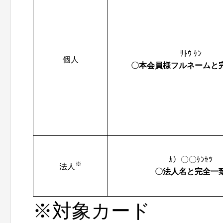
ｻﾄｳ ｹﾝ
個人
〇
本会員様フルネームと
ｶ）〇〇ｹﾝｾﾂ
※
法人
〇
法人名と完全一
※対象カード