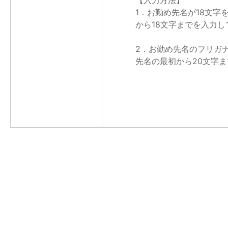
【入力方法】
1．お勤め先名が18文
から18文字までを入力し
2．お勤め先名のフリガ
先名の最初から20文字