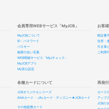
会員専用WEBサービス「MyJCB」
お客
MyJCBについて
暗証番
ID・パスワード
住所・
パスキー
引き落
秘密の合い言葉
ご利用
WEB明細サービス「MyJチェック」
MyJCBアプリ
My安心設定
各種カードについて
再発
JCBオリジナルシリーズ
カード
ANAカード ・JALカード・ディズニー★JCBカード
アップ
JCB
その他提携カード
カード