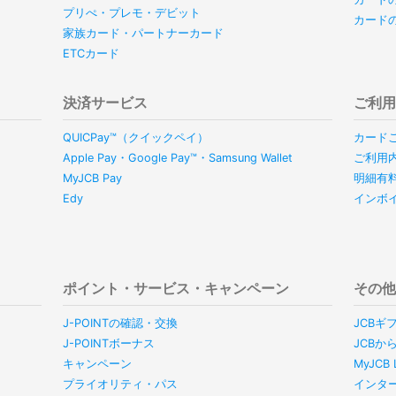
プリぺ・プレモ・デビット
カード
家族カード・パートナーカード
ETCカード
決済サービス
ご利
QUICPay™（クイックペイ）
カード
Apple Pay・Google Pay™・Samsung Wallet
ご利用
MyJCB Pay
明細有
Edy
インボ
ポイント・サービス・キャンペーン
その
J-POINTの確認・交換
JCBギ
J-POINTボーナス
JCBか
キャンペーン
MyJC
プライオリティ・パス
インタ