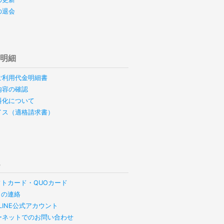
の退会
用明細
ご利用代金明細書
内容の確認
料化について
イス（適格請求書）
他
フトカード・QUOカード
らの連絡
B LINE公式アカウント
ーネットでのお問い合わせ