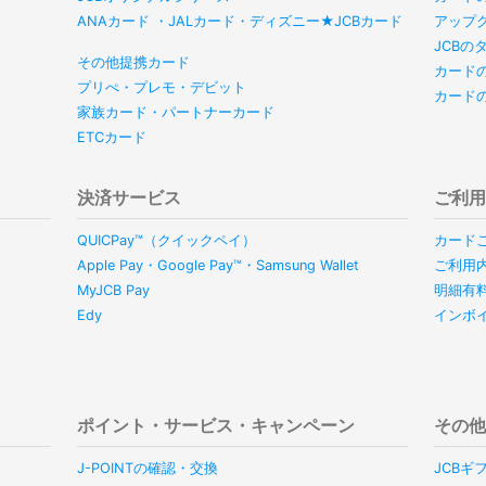
ANAカード ・JALカード・ディズニー★JCBカード
アップ
JCB
その他提携カード
カード
プリぺ・プレモ・デビット
カード
家族カード・パートナーカード
ETCカード
決済サービス
ご利
QUICPay™（クイックペイ）
カード
Apple Pay・Google Pay™・Samsung Wallet
ご利用
MyJCB Pay
明細有
Edy
インボ
ポイント・サービス・キャンペーン
その
J-POINTの確認・交換
JCBギ