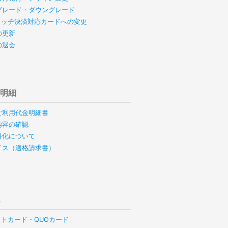
グレード・ダウングレード
のタッチ決済対応カードへの変更
の更新
の退会
用明細
ご利用代金明細書
内容の確認
料化について
イス（適格請求書）
他
フトカード・QUOカード