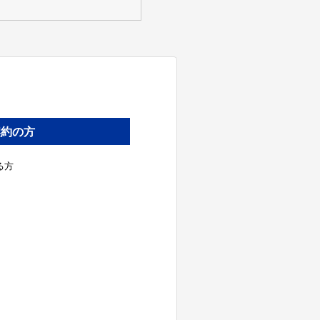
契約の方
る方