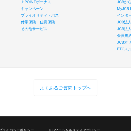
J-POINTボーナス
JCBか
キャンペーン
MyJC
プライオリティ・パス
インタ
付帯保険・任意保険
JCB法
その他サービス
JCB法
会員規
JCBオ
ETC
よくあるご質問トップへ
プライバシーポリシー
JCBソーシャルメディアポリシー