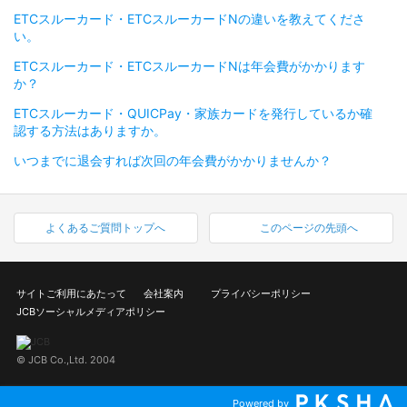
ETCスルーカード・ETCスルーカードNの違いを教えてくださ
い。
ETCスルーカード・ETCスルーカードNは年会費がかかります
か？
ETCスルーカード・QUICPay・家族カードを発行しているか確
認する方法はありますか。
いつまでに退会すれば次回の年会費がかかりませんか？
よくあるご質問トップへ
このページの先頭へ
サイトご利用にあたって
会社案内
プライバシーポリシー
JCBソーシャルメディアポリシー
© JCB Co.,Ltd. 2004
Powered by