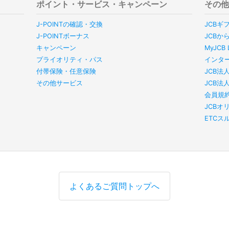
ポイント・サービス・キャンペーン
その
J-POINTの確認・交換
JCBギ
J-POINTボーナス
JCBか
キャンペーン
MyJC
プライオリティ・パス
インタ
付帯保険・任意保険
JCB法
その他サービス
JCB法
会員規
JCBオ
ETC
よくあるご質問トップへ