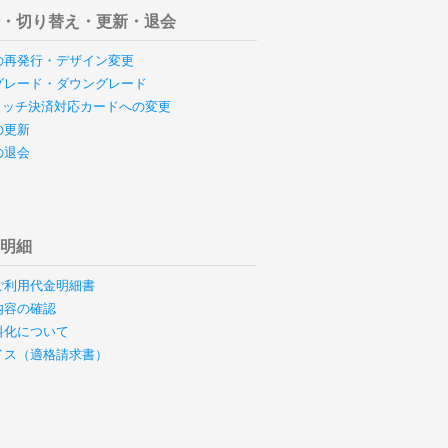
行・切り替え・更新・退会
の再発行・デザイン変更
グレード・ダウングレード
のタッチ決済対応カードへの変更
の更新
の退会
用明細
ご利用代金明細書
内容の確認
料化について
イス（適格請求書）