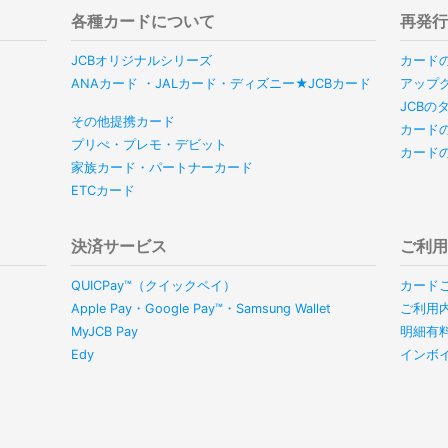
各種カードについて
再発
JCBオリジナルシリーズ
カード
ANAカード ・JALカード・ディズニー★JCBカード
アップ
JCB
その他提携カード
カード
プリぺ・プレモ・デビット
カード
家族カード・パートナーカード
ETCカード
決済サービス
ご利
QUICPay™（クイックペイ）
カード
Apple Pay・Google Pay™・Samsung Wallet
ご利用
MyJCB Pay
明細有
Edy
インボ