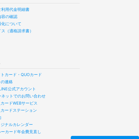
ご利用代金明細書
内容の確認
料化について
イス（適格請求書）
他
フトカード・QUOカード
らの連絡
B LINE公式アカウント
ーネットでのお問い合わせ
人カードWEBサービス
人カードステーション
約
リジナルカレンダー
スルーカード年会費見直し