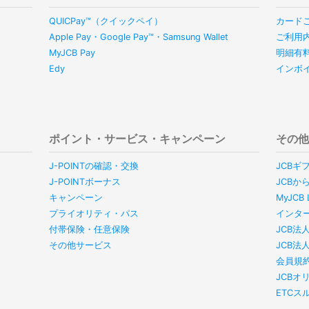
QUICPay™（クイックペイ）
カード
Apple Pay・Google Pay™・Samsung Wallet
ご利用
MyJCB Pay
明細有
Edy
インボ
ポイント・サービス・キャンペーン
その
J-POINTの確認・交換
JCBギ
J-POINTボーナス
JCBか
キャンペーン
MyJC
プライオリティ・パス
インタ
付帯保険・任意保険
JCB法
その他サービス
JCB法
会員規
JCBオ
ETC