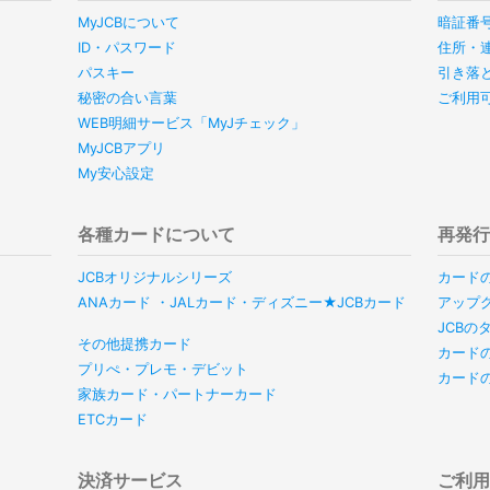
MyJCBについて
暗証番
ID・パスワード
住所・
パスキー
引き落
秘密の合い言葉
ご利用
WEB明細サービス「MyJチェック」
MyJCBアプリ
My安心設定
各種カードについて
再発
JCBオリジナルシリーズ
カード
ANAカード ・JALカード・ディズニー★JCBカード
アップ
JCB
その他提携カード
カード
プリぺ・プレモ・デビット
カード
家族カード・パートナーカード
ETCカード
決済サービス
ご利