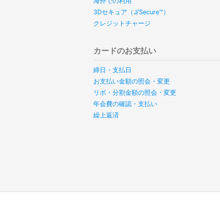
海外での利用
3Dセキュア（J/Secure™）
クレジットチャージ
カードのお支払い
締日・支払日
お支払い金額の照会・変更
リボ・分割金額の照会・変更
年会費の確認・支払い
繰上返済