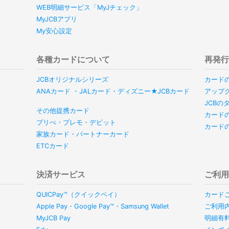
WEB明細サービス「MyJチェック」
MyJCBアプリ
My安心設定
各種カードについて
再発
JCBオリジナルシリーズ
カード
ANAカード ・JALカード・ディズニー★JCBカード
アップ
JCB
その他提携カード
カード
プリぺ・プレモ・デビット
カード
家族カード・パートナーカード
ETCカード
決済サービス
ご利
QUICPay™（クイックペイ）
カード
Apple Pay・Google Pay™・Samsung Wallet
ご利用
MyJCB Pay
明細有