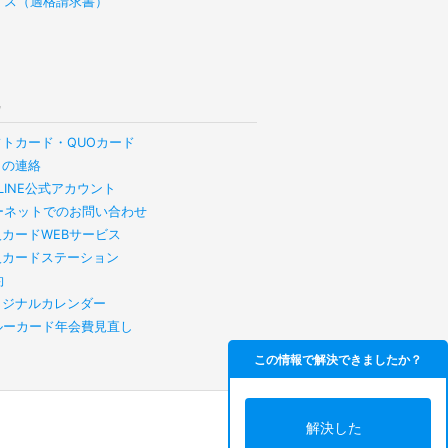
イス（適格請求書）
他
フトカード・QUOカード
らの連絡
B LINE公式アカウント
ーネットでのお問い合わせ
人カードWEBサービス
人カードステーション
約
リジナルカレンダー
スルーカード年会費見直し
この情報で解決できましたか？
解決した