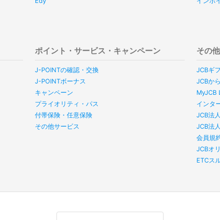
Edy
インボ
ポイント・サービス・キャンペーン
その
J-POINTの確認・交換
JCBギ
J-POINTボーナス
JCBか
キャンペーン
MyJC
プライオリティ・パス
インタ
付帯保険・任意保険
JCB法
その他サービス
JCB法
会員規
JCBオ
ETC