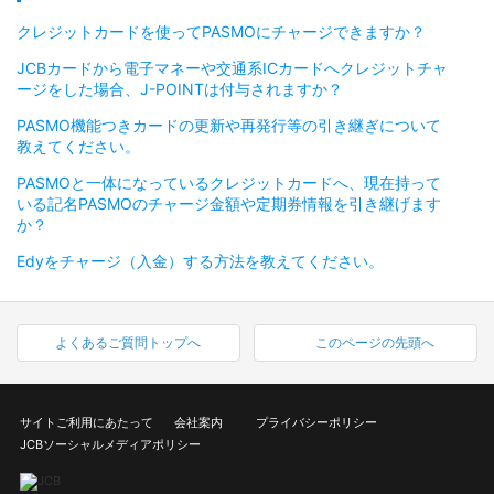
クレジットカードを使ってPASMOにチャージできますか？
JCBカードから電子マネーや交通系ICカードへクレジットチャ
ージをした場合、J-POINTは付与されますか？
PASMO機能つきカードの更新や再発行等の引き継ぎについて
教えてください。
PASMOと一体になっているクレジットカードへ、現在持って
いる記名PASMOのチャージ金額や定期券情報を引き継げます
か？
Edyをチャージ（入金）する方法を教えてください。
よくあるご質問トップへ
このページの先頭へ
サイトご利用にあたって
会社案内
プライバシーポリシー
JCBソーシャルメディアポリシー