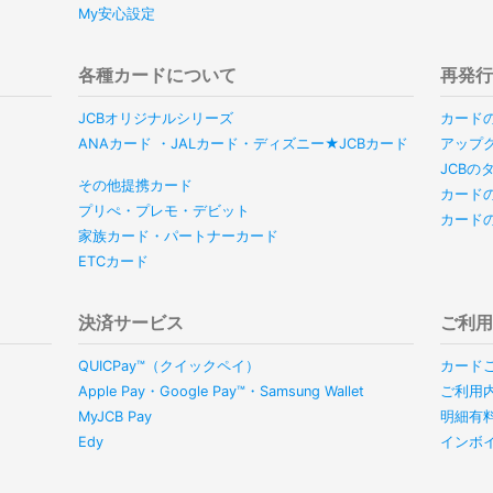
My安心設定
各種カードについて
再発
JCBオリジナルシリーズ
カード
ANAカード ・JALカード・ディズニー★JCBカード
アップ
JCB
その他提携カード
カード
プリぺ・プレモ・デビット
カード
家族カード・パートナーカード
ETCカード
決済サービス
ご利
QUICPay™（クイックペイ）
カード
Apple Pay・Google Pay™・Samsung Wallet
ご利用
MyJCB Pay
明細有
Edy
インボ