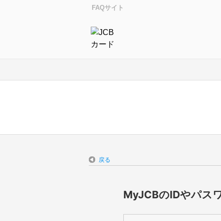
FAQサイト
戻る
MyJCBのIDや