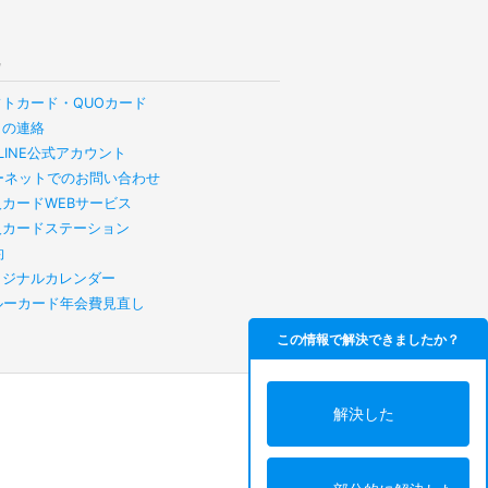
他
フトカード・QUOカード
らの連絡
B LINE公式アカウント
ーネットでのお問い合わせ
人カードWEBサービス
人カードステーション
約
リジナルカレンダー
スルーカード年会費見直し
この情報で解決できましたか？
解決した