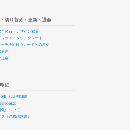
行・切り替え・更新・退会
の再発行・デザイン変更
グレード・ダウングレード
のタッチ決済対応カードへの変更
の更新
の退会
用明細
ご利用代金明細書
内容の確認
料化について
イス（適格請求書）