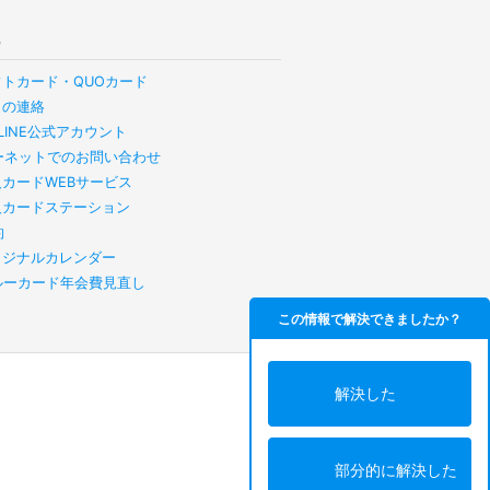
他
フトカード・QUOカード
らの連絡
B LINE公式アカウント
ーネットでのお問い合わせ
人カードWEBサービス
人カードステーション
約
リジナルカレンダー
スルーカード年会費見直し
この情報で解決できましたか？
解決した
部分的に解決した