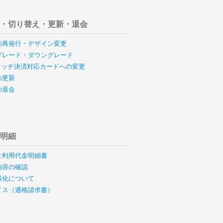
行・切り替え・更新・退会
の再発行・デザイン変更
グレード・ダウングレード
のタッチ決済対応カードへの変更
の更新
の退会
用明細
ご利用代金明細書
内容の確認
料化について
イス（適格請求書）