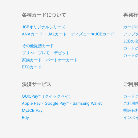
各種カードについて
再発
JCBオリジナルシリーズ
カード
ANAカード ・JALカード・ディズニー★JCBカード
アップ
JCB
その他提携カード
カード
プリぺ・プレモ・デビット
カード
家族カード・パートナーカード
ETCカード
決済サービス
ご利
QUICPay™（クイックペイ）
カード
Apple Pay・Google Pay™・Samsung Wallet
ご利用
MyJCB Pay
明細有
Edy
インボ