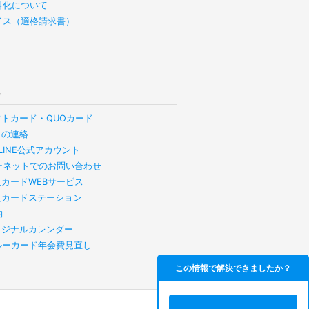
料化について
イス（適格請求書）
他
フトカード・QUOカード
らの連絡
B LINE公式アカウント
ーネットでのお問い合わせ
人カードWEBサービス
人カードステーション
約
リジナルカレンダー
スルーカード年会費見直し
この情報で解決できましたか？