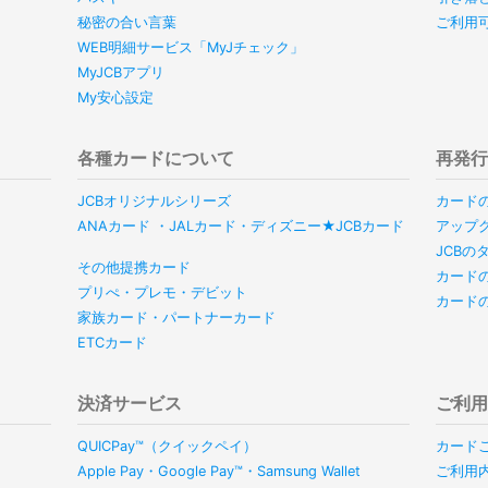
秘密の合い言葉
ご利用
WEB明細サービス「MyJチェック」
MyJCBアプリ
My安心設定
各種カードについて
再発
JCBオリジナルシリーズ
カード
ANAカード ・JALカード・ディズニー★JCBカード
アップ
JCB
その他提携カード
カード
プリぺ・プレモ・デビット
カード
家族カード・パートナーカード
ETCカード
決済サービス
ご利
QUICPay™（クイックペイ）
カード
Apple Pay・Google Pay™・Samsung Wallet
ご利用