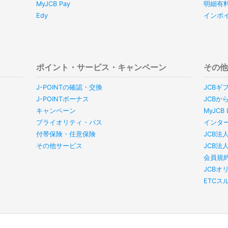
MyJCB Pay
明細有
Edy
インボ
ポイント・サービス・キャンペーン
その
J-POINTの確認・交換
JCBギ
J-POINTボーナス
JCBか
キャンペーン
MyJC
プライオリティ・パス
インタ
付帯保険・任意保険
JCB法
その他サービス
JCB法
会員規
JCBオ
ETC