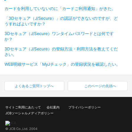
カードを利用していないのに「カードご利用通知」がきた。
「3Dセキュア（J/Secure）」の認証ができないのですが、ど
うすればよいですか？
3Dセキュア（J/Secure）ワンタイムパスワードとは何です
か？
3Dセキュア（J/Secure）の登録方法・利用方法を教えてくだ
さい。
WEB明細サービス「MyJチェック」の登録状況を確認したい。
よくあるご質問トップへ
このページの先頭へ
サイトご利用にあたって
会社案内
プライバシーポリシー
JCBソーシャルメディアポリシー
© JCB Co.,Ltd. 2004