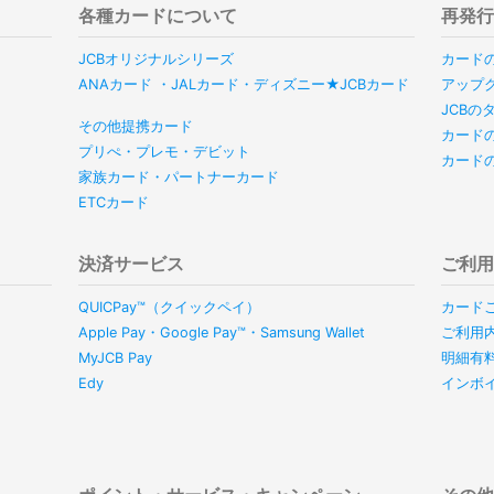
各種カードについて
再発
JCBオリジナルシリーズ
カード
ANAカード ・JALカード・ディズニー★JCBカード
アップ
JCB
その他提携カード
カード
プリぺ・プレモ・デビット
カード
家族カード・パートナーカード
ETCカード
決済サービス
ご利
QUICPay™（クイックペイ）
カード
Apple Pay・Google Pay™・Samsung Wallet
ご利用
MyJCB Pay
明細有
Edy
インボ