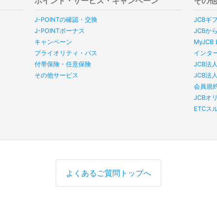
ポイント・サービス・キャンペーン
その
J-POINTの確認・交換
JCBギ
J-POINTボーナス
JCBか
キャンペーン
MyJC
プライオリティ・パス
インタ
付帯保険・任意保険
JCB法
その他サービス
JCB法
会員規
JCBオ
ETC
よくあるご質問トップへ