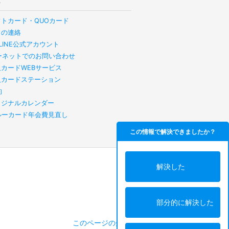
他
フトカード・QUOカード
らの連絡
B LINE公式アカウント
ーネットでのお問い合わせ
人カードWEBサービス
人カードステーション
約
リジナルカレンダー
スルーカード年会費見直し
この情報で解決できましたか？
解決した
部分的に解決した
このページの先頭へ