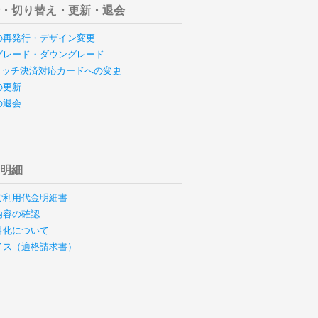
行・切り替え・更新・退会
の再発行・デザイン変更
グレード・ダウングレード
のタッチ決済対応カードへの変更
の更新
の退会
用明細
ご利用代金明細書
内容の確認
料化について
イス（適格請求書）