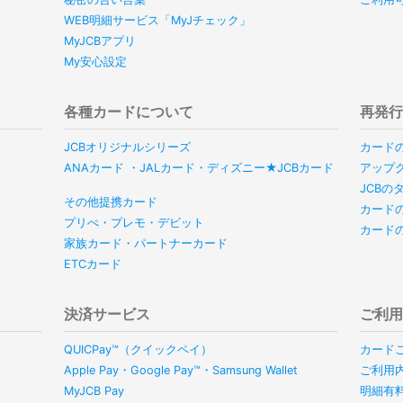
WEB明細サービス「MyJチェック」
MyJCBアプリ
My安心設定
各種カードについて
再発
JCBオリジナルシリーズ
カード
ANAカード ・JALカード・ディズニー★JCBカード
アップ
JCB
その他提携カード
カード
プリぺ・プレモ・デビット
カード
家族カード・パートナーカード
ETCカード
決済サービス
ご利
QUICPay™（クイックペイ）
カード
Apple Pay・Google Pay™・Samsung Wallet
ご利用
MyJCB Pay
明細有