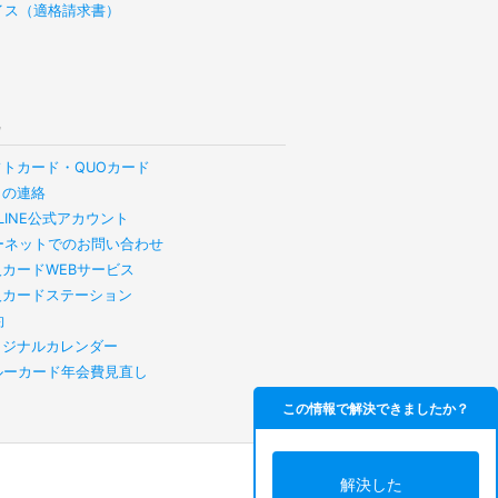
イス（適格請求書）
他
フトカード・QUOカード
らの連絡
B LINE公式アカウント
ーネットでのお問い合わせ
人カードWEBサービス
人カードステーション
約
リジナルカレンダー
スルーカード年会費見直し
この情報で解決できましたか？
解決した