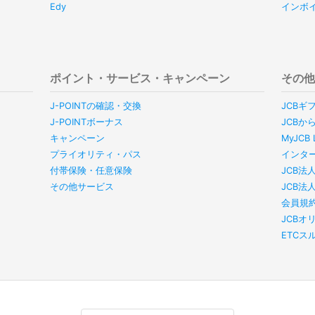
Edy
インボ
ポイント・サービス・キャンペーン
その
J-POINTの確認・交換
JCBギ
J-POINTボーナス
JCBか
キャンペーン
MyJC
プライオリティ・パス
インタ
付帯保険・任意保険
JCB法
その他サービス
JCB法
会員規
JCBオ
ETC