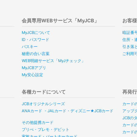
会員専用WEBサービス「MyJCB」
お客
MyJCBについて
暗証番
ID・パスワード
住所・
パスキー
引き落
秘密の合い言葉
ご利用
WEB明細サービス「MyJチェック」
MyJCBアプリ
My安心設定
各種カードについて
再発
JCBオリジナルシリーズ
カード
ANAカード ・JALカード・ディズニー★JCBカード
アップ
JCB
その他提携カード
カード
プリぺ・プレモ・デビット
カード
家族カード・パートナーカード