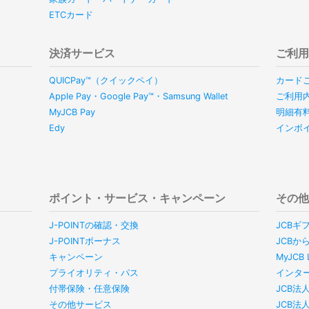
ETCカード
決済サービス
ご利
QUICPay™（クイックペイ）
カード
Apple Pay・Google Pay™・Samsung Wallet
ご利用
MyJCB Pay
明細有
Edy
インボ
ポイント・サービス・キャンペーン
その
J-POINTの確認・交換
JCBギ
J-POINTボーナス
JCBか
キャンペーン
MyJC
プライオリティ・パス
インタ
付帯保険・任意保険
JCB法
その他サービス
JCB法