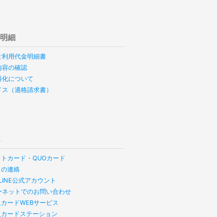
用明細
ご利用代金明細書
内容の確認
料化について
イス（適格請求書）
他
フトカード・QUOカード
らの連絡
B LINE公式アカウント
ーネットでのお問い合わせ
人カードWEBサービス
人カードステーション