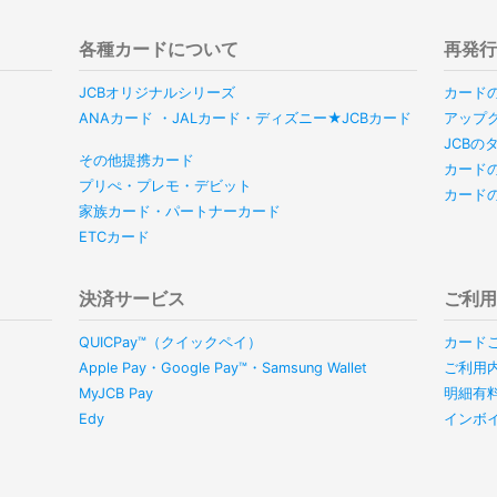
各種カードについて
再発
JCBオリジナルシリーズ
カード
ANAカード ・JALカード・ディズニー★JCBカード
アップ
JCB
その他提携カード
カード
プリぺ・プレモ・デビット
カード
家族カード・パートナーカード
ETCカード
決済サービス
ご利
QUICPay™（クイックペイ）
カード
Apple Pay・Google Pay™・Samsung Wallet
ご利用
MyJCB Pay
明細有
Edy
インボ