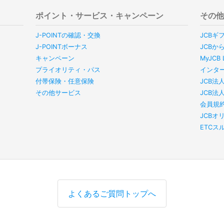
ポイント・サービス・キャンペーン
その
J-POINTの確認・交換
JCBギ
J-POINTボーナス
JCBか
キャンペーン
MyJC
プライオリティ・パス
インタ
付帯保険・任意保険
JCB法
その他サービス
JCB法
会員規
JCBオ
ETC
よくあるご質問トップへ