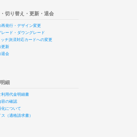
行・切り替え・更新・退会
の再発行・デザイン変更
グレード・ダウングレード
のタッチ決済対応カードへの変更
の更新
の退会
用明細
ご利用代金明細書
内容の確認
料化について
イス（適格請求書）