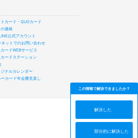
他
フトカード・QUOカード
らの連絡
B LINE公式アカウント
ーネットでのお問い合わせ
人カードWEBサービス
人カードステーション
約
リジナルカレンダー
スルーカード年会費見直し
この情報で解決できましたか？
解決した
部分的に解決した