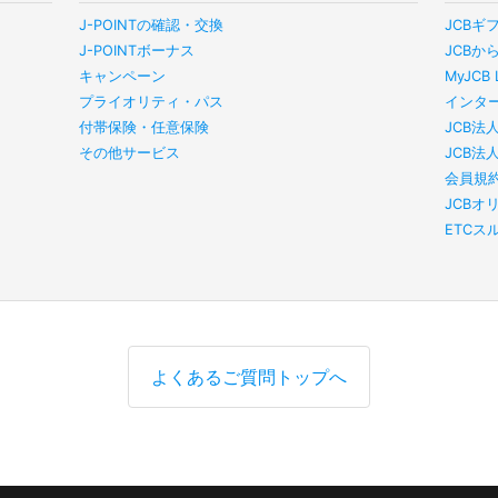
J-POINTの確認・交換
JCBギ
J-POINTボーナス
JCBか
キャンペーン
MyJC
プライオリティ・パス
インタ
付帯保険・任意保険
JCB法
その他サービス
JCB法
会員規
JCBオ
ETC
よくあるご質問トップへ