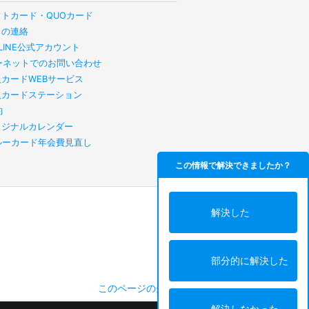
フトカード・QUOカード
らの連絡
B LINE公式アカウント
ーネットでのお問い合わせ
人カードWEBサービス
人カードステーション
約
リジナルカレンダー
スルーカード年会費見直し
この情報で解決できましたか？
解決した
部分的に解決した
このページの先頭へ
解決しなかった