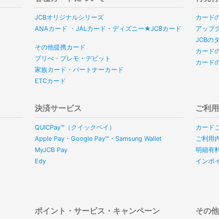
JCBオリジナルシリーズ
カード
ANAカード ・JALカード・ディズニー★JCBカード
アップ
JCB
その他提携カード
カード
プリぺ・プレモ・デビット
カード
家族カード・パートナーカード
ETCカード
決済サービス
ご利
QUICPay™（クイックペイ）
カード
Apple Pay・Google Pay™・Samsung Wallet
ご利用
MyJCB Pay
明細有
Edy
インボ
ポイント・サービス・キャンペーン
その