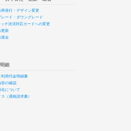
の再発行・デザイン変更
グレード・ダウングレード
のタッチ決済対応カードへの変更
の更新
の退会
用明細
ご利用代金明細書
内容の確認
料化について
イス（適格請求書）
他