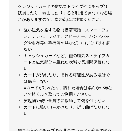
クレジットカードの磁気ストライプやICチップは、
破損したり、弱まったりすると利用できなくなる場
合がありますので、次の点にご注意ください。
強い磁気を発する物（携帯電話、スマートフォ
ン、テレビ、ラジオ、スピーカー、ハンドバッ
グや財布等の磁石留め具など）には近づけすぎ
ない
キャッシュカードなど、他の磁気ストライプカ
ードと磁気部分を重ねた状態で長期間保管しな
い
カードが汚れたり、濡れる可能性がある場所で
は保管しない
※カードが汚れたり、濡れた場合は柔らかい布な
どで軽くふき取ってご利用ください。
突起物や硬い金属等に接触して傷を付けない
カードに強い力をかけたり、折り曲げたりしな
い
磁気不良やICチップの不具合でカードが利用できな